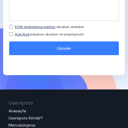
KVKK Aydınlatma metnini
okudum, anladım.
Açık Rıza
beyanını okudum ve onaylıyorum.
Userspots
Anasayfa
Userspots Kimdir?
Metodolojimiz