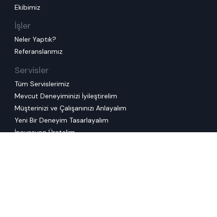
Ekibimiz
İşler
Neler Yaptık?
Referanslarımız
Servisler
Tüm Servislerimiz
Mevcut Deneyiminizi İyileştirelim
Müşterinizi ve Çalışanınızı Anlayalım
Yeni Bir Deneyim Tasarlayalım
İnovasyon Üretelim
Tasarım Ekibinize Destek Oluyoruz
Eğitimler
Tüm Eğitimlerimiz
Kurumsal Eğitimlerimiz
Kullanım Koşulları