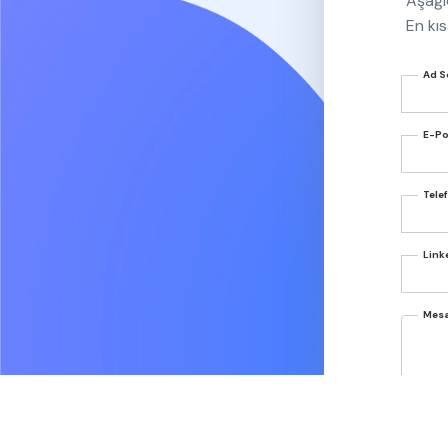
Aşağı
En kıs
Ad 
E-P
Tele
Linke
Mesa
KVKK
Açık