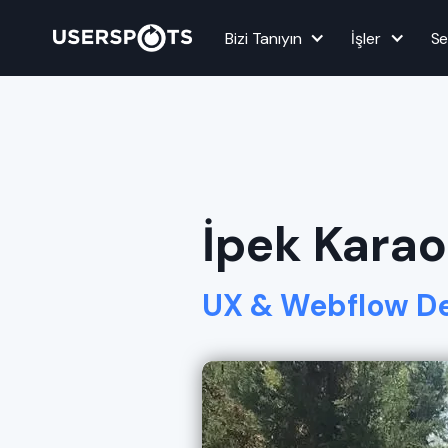
Bizi Tanıyın
İşler
Se
İpek Karao
UX & Webflow D