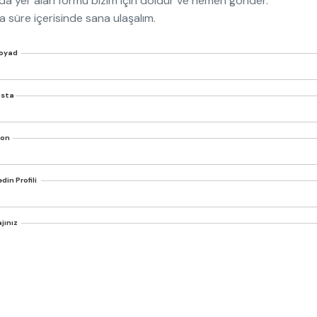
da yer alan formu bizim için doldur ve hemen gönder.
a süre içerisinde sana ulaşalım.
Soyad
osta
fon
din Profili
jınız
 Aydınlatma metnini
okudum, anladım.
 Rıza
beyanını okudum ve onaylıyorum.