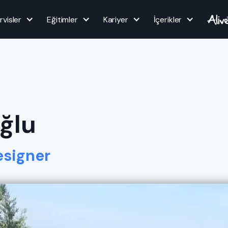
rvisler
Eğitimler
Kariyer
İçerikler
ğlu
esigner