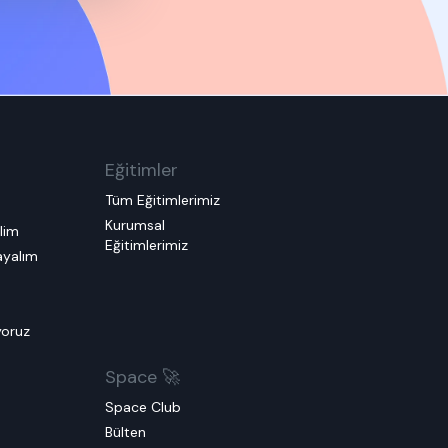
Eğitimler
Tüm Eğitimlerimiz
Kurumsal
elim
Eğitimlerimiz
layalım
m
yoruz
Space 🚀
Space Club
Bülten