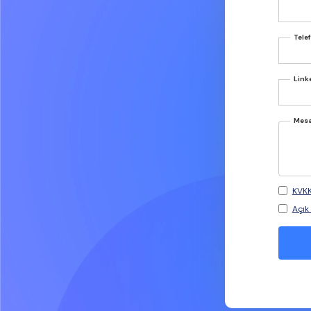
Tele
Linke
Mesa
KVKK
Açık