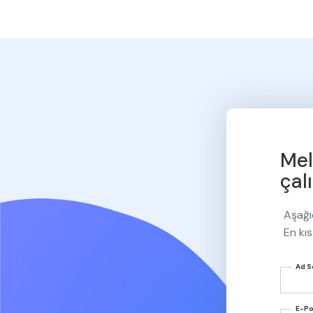
Mel
Aşağı
En kıs
Ad 
E-P