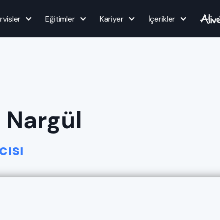
rvisler
Eğitimler
Kariyer
İçerikler
 Nargül
cısı