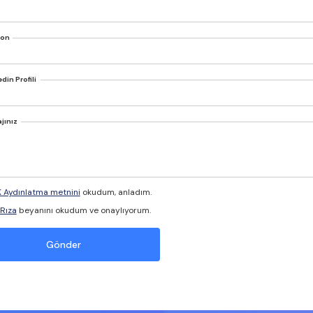
fon
din Profili
jınız
 Aydınlatma metnini
okudum, anladım.
 Rıza
beyanını okudum ve onaylıyorum.