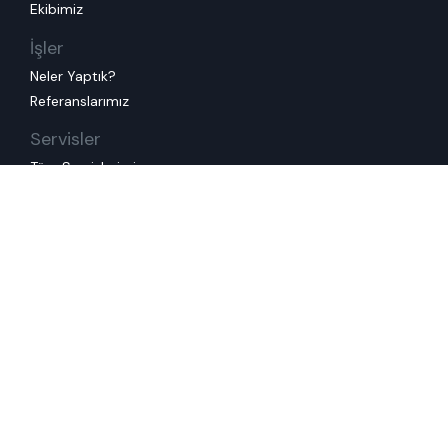
Ekibimiz
İşler
Neler Yaptık?
Referanslarımız
Servisler
Tüm Servislerimiz
Mevcut Deneyiminizi İyileştirelim
Müşterinizi ve Çalışanınızı Anlayalım
Yeni Bir Deneyim Tasarlayalım
İnovasyon Üretelim
Tasarım Ekibinize Destek Oluyoruz
Eğitimler
Tüm Eğitimlerimiz
Kurumsal Eğitimlerimiz
Kullanım Koşulları