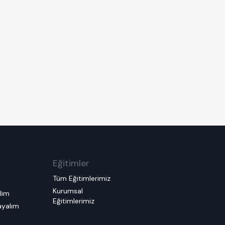
Eğitimler
Tüm Eğitimlerimiz
Kurumsal
elim
Eğitimlerimiz
layalım
m