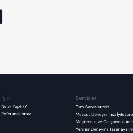
İşler
Servisler
Neler Yaptık?
Tüm Servislerimiz
Referanslarımız
Mevcut Deneyiminizi İyileştir
Müşterinizi ve Çalışanınızı An
Yeni Bir Deneyim Tasarlayalı