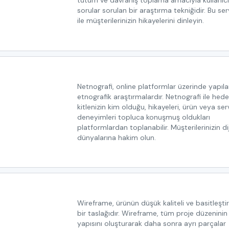
tutum ve davranış toplama amacıyla kullanıc
sorular sorulan bir araştırma tekniğidir. Bu ser
ile müşterilerinizin hikayelerini dinleyin.
Netnografi, online platformlar üzerinde yapıl
etnografik araştırmalardır. Netnografi ile hede
kitlenizin kim olduğu, hikayeleri, ürün veya ser
deneyimleri topluca konuşmuş oldukları
platformlardan toplanabilir. Müşterilerinizin dij
dünyalarına hakim olun.
Wireframe, ürünün düşük kaliteli ve basitleştir
bir taslağıdır. Wireframe, tüm proje düzeninin
yapısını oluşturarak daha sonra ayrı parçalar