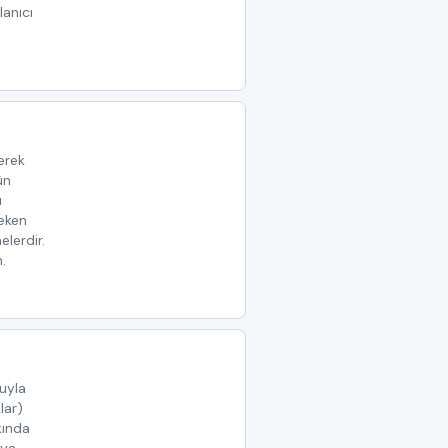
lanıcı
yerek
̈n
ı
reken
elerdir.
.
uyla
lar)
kında