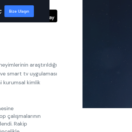
Bize Ulaşın
neyimlerinin araştırıldığı
 ve smart tv uygulaması
ni kurumsal kimlik
emesine
hop çalışmalarının
lendi. Rakip
öncelikle