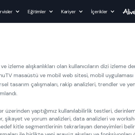
rvisler
Eğitimler
Kariyer
İçerikler
ve izleme alışkanlıkları olan kullanıcıların dizi izleme de
huTV masaüstü ve mobil web sitesi, mobil uygulaması
sel tasarım çalışmaları, rakip analizleri, trendler ve ye
mlandı.
ler üzerinden yaptığımız kullanılabilirlik testleri, derinl
, şikayet ve yorum analizleri, data analizleri ve works
edef kitle segmentlerinin tekrarlayan deneyimleri belir
ışmaları ile birlikte yeni arayüz akışları ve fonksiyonları 