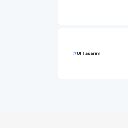
#
UI Tasarım