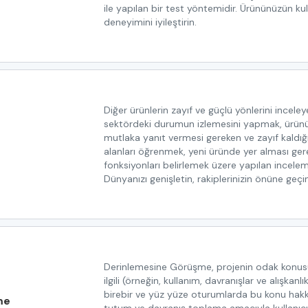
ile yapılan bir test yöntemidir. Ürününüzün kul
deneyimini iyileştirin.
Diğer ürünlerin zayıf ve güçlü yönlerini incele
sektördeki durumun izlemesini yapmak, ürünu
mutlaka yanıt vermesi gereken ve zayıf kaldığ
alanları öğrenmek, yeni üründe yer alması ge
fonksiyonları belirlemek üzere yapılan incelem
Dünyanızı genişletin, rakiplerinizin önüne geçin
Derinlemesine Görüşme, projenin odak konus
ilgili (örneğin, kullanım, davranışlar ve alışkanlık
birebir ve yüz yüze oturumlarda bu konu hak
me