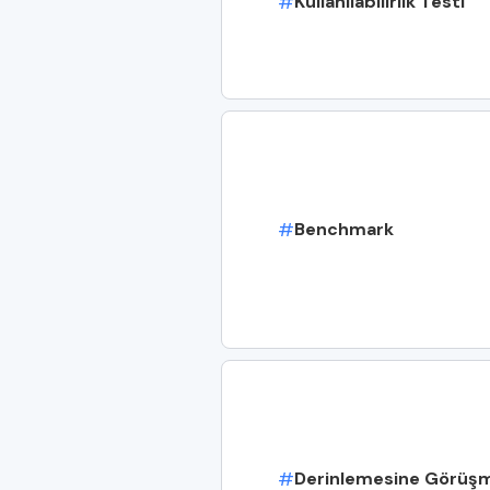
#
Kullanılabilirlik Testi
#
Benchmark
#
Derinlemesine Görüş