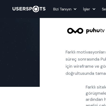
Tasarımı
Bizi Tanıyın
İşler
Se
Müşteri
Farklı motivasyonları 
süreç sonrasında Pu
için wireframe ve gör
doğrultusunda tama
Farklı site
görüşmeler
ardından h
analizi çal