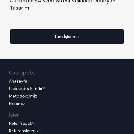
CarrefourSA Web Sitesi Kullanıcı Deneyimi
Tasarımı
Tüm İşlerimiz
Userspots
Anasayfa
Userspots Kimdir?
Metodolojimiz
Ekibimiz
İşler
Neler Yaptık?
Referanslarımız