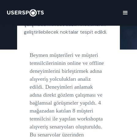
yeniden tasarlandı. Müşterinin alışveriş
opsiyonlarının mağaza içindeki ürünlerle
sınırlı olmaması adına yapılan bu
çalışmada mevcut düzen incelenerek
geliştirilebilecek noktalar tespit edildi.
Beymen müşterileri ve müşteri
temsilcilerininin online ve offline
deneyimlerini birleştirmek adına
alışveriş yolculukları analiz
edildi. Deneyimleri anlamak
adına direkt gözlem çalışması ve
bağlamsal görüşmeler yapıldı. 4
mağazadan katılan 8 müşteri
temsilcisi ile yapılan workshopta
alışveriş senaryoları oluşturuldu.
Bu senaryolar üzerinden