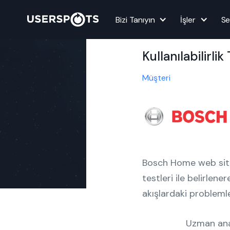
Proje
Bizi Tanıyın
İşler
Se
Bosch Uzman An
Kullanılabilirlik
Müşteri
Bosch Home web sitesi
testleri ile belirlene
akışlardaki problemle
Uzman anal