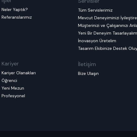
İşler
Servisler
Neler Yaptık?
Tüm Servislerimiz
Referanslarımız
Mevcut Deneyiminizi İyileştir
Müşterinizi ve Çalışanınızı An
Yeni Bir Deneyim Tasarlayalı
İnovasyon Üretelim
Tasarım Ekibinize Destek Olu
Kariyer
İletişim
Kariyer Olanakları
Bize Ulaşın
Öğrenci
Yeni Mezun
Profesyonel