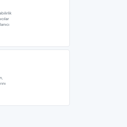
bilirlik
ıcılar
lanıcı
n,
rını