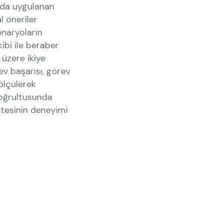
ada uygulanan
l öneriler
senaryoların
ibi ile beraber
üzere ikiye
ev başarısı, görev
ölçülerek
 doğrultusunda
sitesinin deneyimi