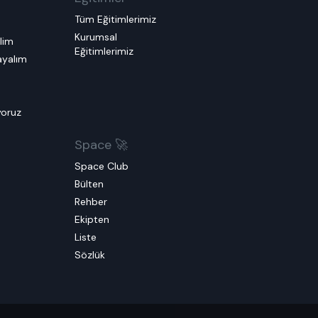
Tüm Eğitimlerimiz
Kurumsal
elim
Eğitimlerimiz
layalım
m
yoruz
Space 🚀
Space Club
Bülten
Rehber
Ekipten
Liste
Sözlük