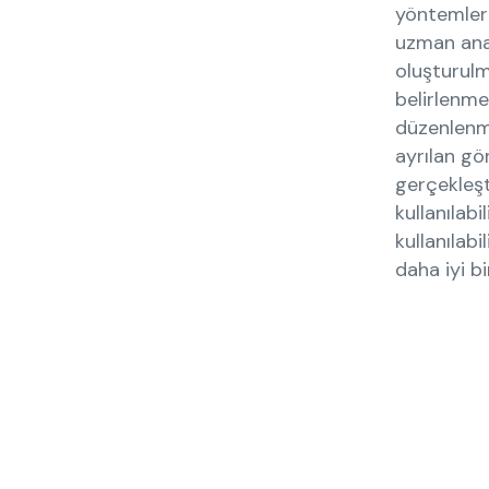
yöntemleri
uzman anal
oluşturulma
belirlenme
düzenlenm
ayrılan gö
gerçekleşt
kullanılabi
kullanılabi
daha iyi bir