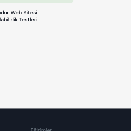
udur Web Sitesi
labilirlik Testleri
Eğitimler