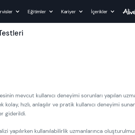
rvisler
Eğitimler
Kariyer
İçerikler
alizi ve
 Testleri
nin mevcut kullanıcı deneyimi sorunları yapılan uzman a
rek kolay, hızlı, anlaşılır ve pratik kullanıcı deneyimi sun
r giderildi.
izi yapılırken kullanılabilirlik uzmanlarınca oluşturulmu