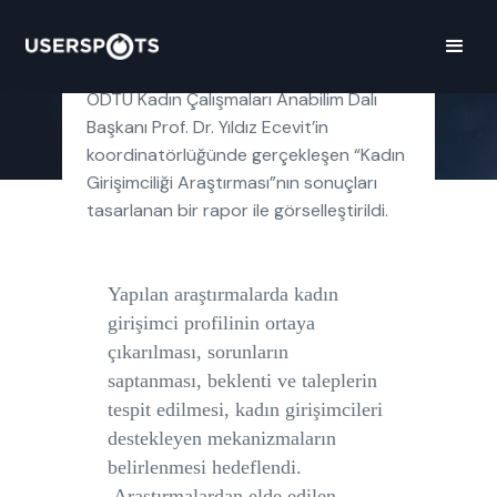
Projede, Garanti Bankası desteğiyle ve
ODTÜ Kadın Çalışmaları Anabilim Dalı
Başkanı Prof. Dr. Yıldız Ecevit’in
koordinatörlüğünde gerçekleşen “Kadın
Girişimciliği Araştırması”nın sonuçları
tasarlanan bir rapor ile görselleştirildi.
Yapılan araştırmalarda kadın
girişimci profilinin ortaya
çıkarılması, sorunların
saptanması, beklenti ve taleplerin
tespit edilmesi, kadın girişimcileri
destekleyen mekanizmaların
belirlenmesi hedeflendi.
Araştırmalardan elde edilen