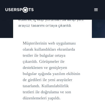
Garanti Yatırım müşterilerinin yatırımları
için kullandıkları mevcut platform test
edilerek, iç ekip yorumları da alınıp yeni
arayüz tasarımı ortaya çıkarıldı.
Müşterilerinin web uygulaması
olarak kullandıkları ekranlarda
testler ile bulgular ortaya
çıkarıldı. Görüşmeler ile
desteklenen ve genişleyen
bulgular ışığında yazılım ekibinin
de girdileri ile yeni arayüzler
tasarlandı. Kullanılabilirlik
testleri ile doğrulama ve son
düzenlemeleri yapıldı.