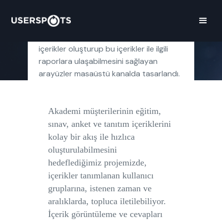
Türk Telekom müşterilerinin, çalışanları,
müşterileri ya da belirli bir hedef kitle için
içerikler oluşturup bu içerikler ile ilgili
raporlara ulaşabilmesini sağlayan
arayüzler masaüstü kanalda tasarlandı.
Akademi müşterilerinin eğitim,
sınav, anket ve tanıtım içeriklerini
kolay bir akış ile hızlıca
oluşturulabilmesini
hedeflediğimiz projemizde,
içerikler tanımlanan kullanıcı
gruplarına, istenen zaman ve
aralıklarda, topluca iletilebiliyor.
İçerik görüntüleme ve cevapları