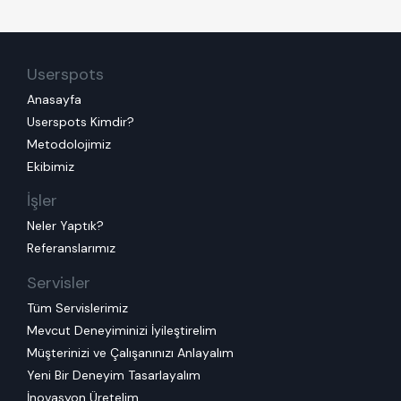
Userspots
Anasayfa
Userspots Kimdir?
Metodolojimiz
Ekibimiz
İşler
Neler Yaptık?
Referanslarımız
Servisler
Tüm Servislerimiz
Mevcut Deneyiminizi İyileştirelim
Müşterinizi ve Çalışanınızı Anlayalım
Yeni Bir Deneyim Tasarlayalım
İnovasyon Üretelim