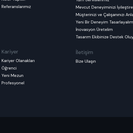
Referanslarımız
Mevcut Deneyiminizi İyileştir
Müşterinizi ve Çalışanınızı An
Yeni Bir Deneyim Tasarlayalı
İnovasyon Üretelim
Tasarım Ekibinize Destek Olu
Kariyer
İletişim
Kariyer Olanakları
Bize Ulaşın
Öğrenci
Yeni Mezun
Profesyonel