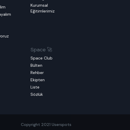
Kurumsal
elim
Eğitimlerimiz
layalım
m
yoruz
Space 🚀
Space Club
Bülten
Rehber
Ekipten
Liste
Sözlük
Copyright 2021 Userspots