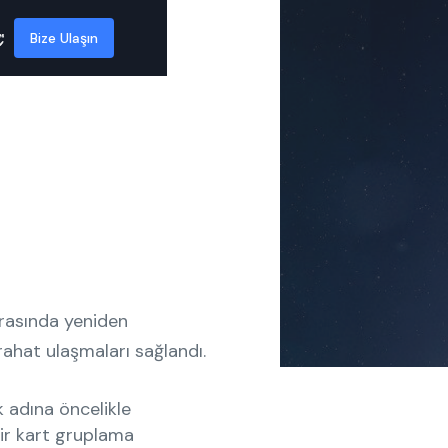
Bize Ulaşın
onrasında yeniden
 rahat ulaşmaları sağlandı.
k adına öncelikle
 bir kart gruplama