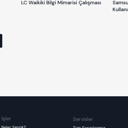
LC Waikiki Bilgi Mimarisi Çalışması
Samsu
Kullan
İşler
Servisler
Neler Yaptık?
Tüm Servislerimiz