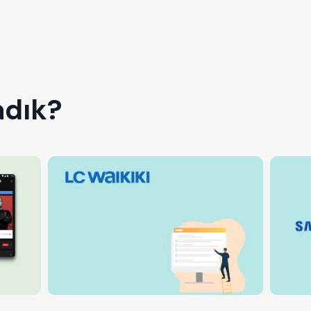
adık?