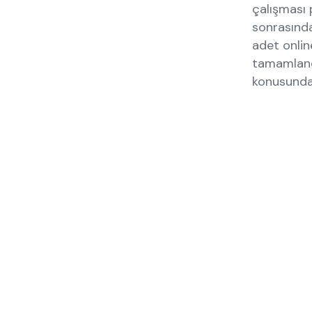
çalışması p
sonrasında
adet onlin
tamamlandı
konusundak