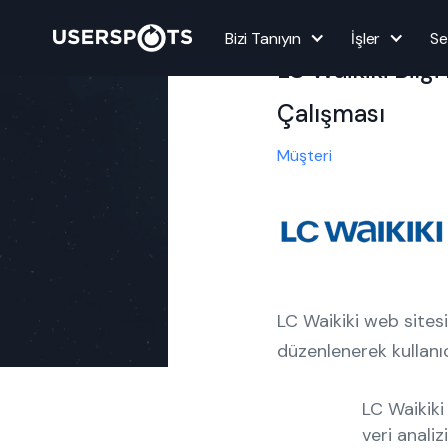
Proje
Bizi Tanıyın
İşler
Se
LC Waikiki Bilgi
Çalışması
Müşteri
LC Waikiki web sitesi
düzenlenerek kullanıc
LC Waikiki
veri analiz