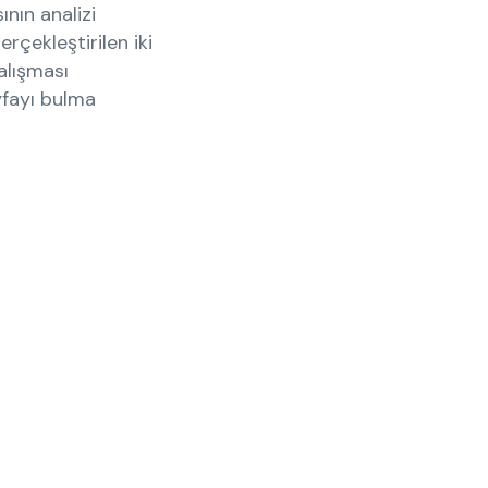
ının analizi
rçekleştirilen iki
alışması
ayfayı bulma