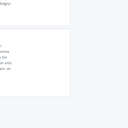
bilgiyi
n
lerine
ı bir
in etki
arır ve