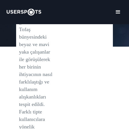
beklenti ve
ihtiyaçları
gözlemlendi.
Tofaş
bünyesindeki
beyaz ve mavi
yaka çalışanlar
ile görüşülerek
her birinin
ihtiyacının nasıl
farklılaştığı ve
kullanım
alışkanlıkları
tespit edildi.
Farklı tipte
kullanıcılara
yönelik