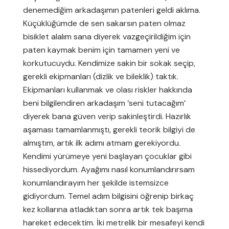
denemediğim arkadaşımın patenleri geldi aklıma.
Küçüklüğümde de sen sakarsın paten olmaz
bisiklet alalım sana diyerek vazgeçirildiğim için
paten kaymak benim için tamamen yeni ve
korkutucuydu. Kendimize sakin bir sokak seçip,
gerekli ekipmanları (dizlik ve bileklik) taktık.
Ekipmanları kullanmak ve olası riskler hakkında
beni bilgilendiren arkadaşım ‘seni tutacağım’
diyerek bana güven verip sakinleştirdi. Hazırlık
aşaması tamamlanmıştı, gerekli teorik bilgiyi de
almıştım, artık ilk adımı atmam gerekiyordu.
Kendimi yürümeye yeni başlayan çocuklar gibi
hissediyordum. Ayağımı nasıl konumlandırırsam
konumlandırayım her şekilde istemsizce
gidiyordum. Temel adım bilgisini öğrenip birkaç
kez kollarına atladıktan sonra artık tek başıma
hareket edecektim. İki metrelik bir mesafeyi kendi