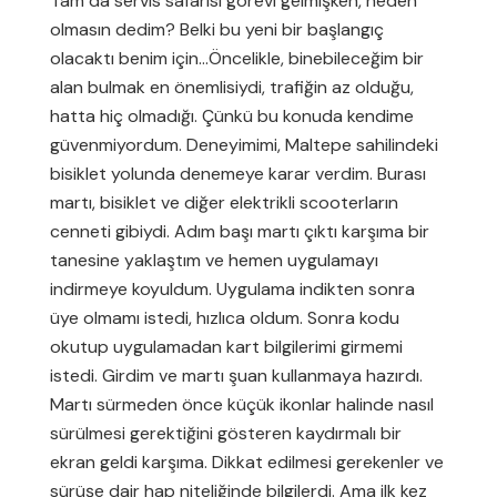
Tam da servis safarisi görevi gelmişken, neden
olmasın dedim? Belki bu yeni bir başlangıç
olacaktı benim için…Öncelikle, binebileceğim bir
alan bulmak en önemlisiydi, trafiğin az olduğu,
hatta hiç olmadığı. Çünkü bu konuda kendime
güvenmiyordum. Deneyimimi, Maltepe sahilindeki
bisiklet yolunda denemeye karar verdim. Burası
martı, bisiklet ve diğer elektrikli scooterların
cenneti gibiydi. Adım başı martı çıktı karşıma bir
tanesine yaklaştım ve hemen uygulamayı
indirmeye koyuldum. Uygulama indikten sonra
üye olmamı istedi, hızlıca oldum. Sonra kodu
okutup uygulamadan kart bilgilerimi girmemi
istedi. Girdim ve martı şuan kullanmaya hazırdı.
Martı sürmeden önce küçük ikonlar halinde nasıl
sürülmesi gerektiğini gösteren kaydırmalı bir
ekran geldi karşıma. Dikkat edilmesi gerekenler ve
sürüşe dair hap niteliğinde bilgilerdi. Ama ilk kez