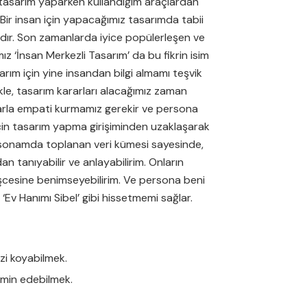
tasarım yaparken kullandığım araçlardan
 Bir insan için yapacağımız tasarımda tabii
ndır. Son zamanlarda iyice popülerleşen ve
ız ‘İnsan Merkezli Tasarım’ da bu fikrin isim
rım için yine insandan bilgi almamı teşvik
ikle, tasarım kararları alacağımız zaman
larla empati kurmamız gerekir ve persona
çin tasarım yapma girişiminden uzaklaşarak
ersonamda toplanan veri kümesi sayesinde,
 tanıyabilir ve anlayabilirim. Onların
işcesine benimseyebilirim. Ve persona beni
Ev Hanımı Sibel’ gibi hissetmemi sağlar.
zi koyabilmek.
ahmin edebilmek.