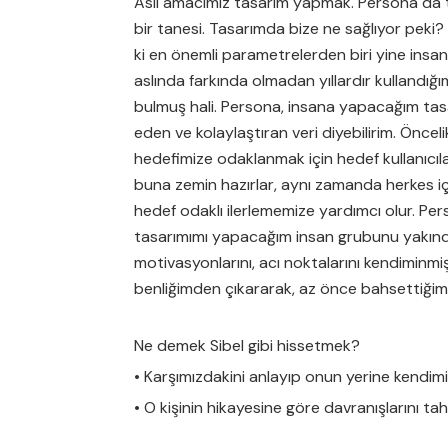
Asıl amacımız tasarım yapmak. Persona da 
bir tanesi. Tasarımda bize ne sağlıyor peki?
ki en önemli parametrelerden biri yine insa
aslında farkında olmadan yıllardır kullandığım
bulmuş hali. Persona, insana yapacağım tasa
eden ve kolaylaştıran veri diyebilirim. Öncel
hedefimize odaklanmak için hedef kullanıcı
buna zemin hazırlar, aynı zamanda herkes i
hedef odaklı ilerlememize yardımcı olur. P
tasarımımı yapacağım insan grubunu yakından
motivasyonlarını, acı noktalarını kendiminm
benliğimden çıkararak, az önce bahsettiğim ‘
Ne demek Sibel gibi hissetmek?
• Karşımızdakini anlayıp onun yerine kendimi
• O kişinin hikayesine göre davranışlarını t