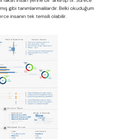
 fakat insan yerine bir ‘arketip’tir. Sürece
rmış gibi tanımlanmalılardır. Belki okuduğum
ce insanın tek temsili olabilir.