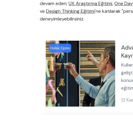
devam eden;
UX Araştırma Eğitimi
,
One Day
ve
Design Thinking Eğitimi
'ne katılarak "per
deneyimleyebilirsiniz.
Adv
Online Eğitim
Kayı
Kulla
geliş
konus
eğitim
12 Ka