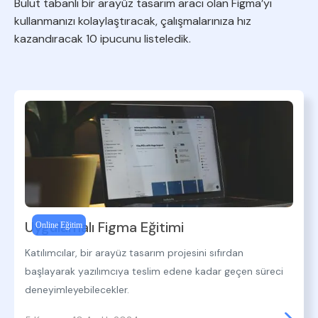
Bulut tabanlı bir arayüz tasarım aracı olan Figma’yı
kullanmanızı kolaylaştıracak, çalışmalarınıza hız
kazandıracak 10 ipucunu listeledik.
Uygulamalı Figma Eğitimi
Online Eğitim
Katılımcılar, bir arayüz tasarım projesini sıfırdan
başlayarak yazılımcıya teslim edene kadar geçen süreci
deneyimleyebilecekler.