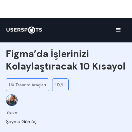
Liste
Figma’da İşlerinizi
Kolaylaştıracak 10 Kısayol
UX Tasarım Araçları
UX/UI
Yazar
Şeyma Gümüş