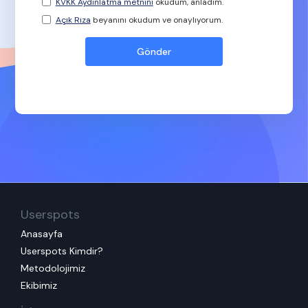
KVKK Aydınlatma metnini
okudum, anladım.
Açık Rıza
beyanını okudum ve onaylıyorum.
Userspots
Anasayfa
Userspots Kimdir?
Metodolojimiz
Ekibimiz