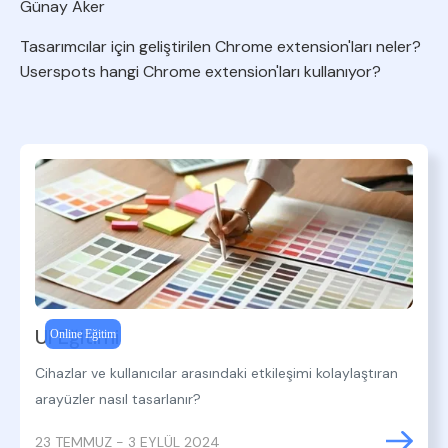
Günay Aker
Tasarımcılar için geliştirilen Chrome extension'ları neler?
Userspots hangi Chrome extension'ları kullanıyor?
UI Eğitimi
Online Eğitim
Cihazlar ve kullanıcılar arasındaki etkileşimi kolaylaştıran
arayüzler nasıl tasarlanır?
23 TEMMUZ - 3 EYLÜL 2024