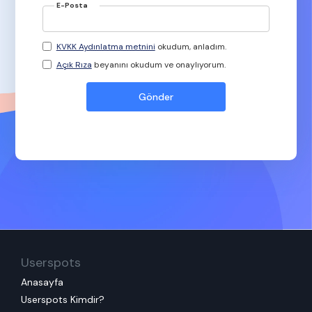
E-Posta
KVKK Aydınlatma metnini
okudum, anladım.
Açık Rıza
beyanını okudum ve onaylıyorum.
Userspots
Anasayfa
Userspots Kimdir?