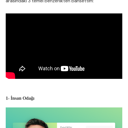
arasındaki 3 temel benzerlikten bahsettim:
1- İnsan Odağı