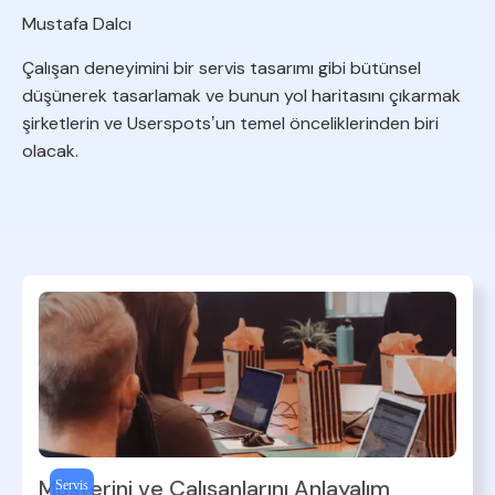
Mustafa Dalcı
Çalışan deneyimini bir servis tasarımı gibi bütünsel
düşünerek tasarlamak ve bunun yol haritasını çıkarmak
şirketlerin ve Userspotsʼun temel önceliklerinden biri
olacak.
Müşterini ve Çalışanlarını Anlayalım
Servis