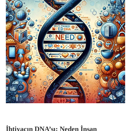
İhtiyacın DNA’sı: Neden İnsan