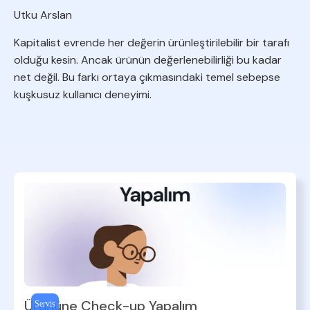
Utku Arslan
Kapitalist evrende her değerin ürünleştirilebilir bir tarafı
olduğu kesin. Ancak ürünün değerlenebilirliği bu kadar
net değil. Bu farkı ortaya çıkmasındaki temel sebepse
kuşkusuz kullanıcı deneyimi.
Ürününe Check-up Yapalım
Servis