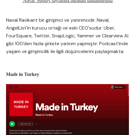
'Naval' Spotify sayfasına buradan ulaşabilirsiniz
Naval Ravikant bir girişimci ve yatırımcıdır. Naval,
AngelList'in kurucu ortağı ve eski CEO'sudur. Uber,
FourSquare, Twitter, SnapLogic, Yammer ve Clearview AI
gibi 100'den fazla şirkete yatırım yapmıştır. Podcast’inde
yaşam ve girişimcilik ile ilgili düşüncelerini paylaşmakta.
Made in Turkey