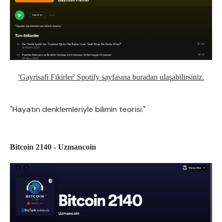
'Gayrisafi Fikirler' Spotify sayfasına buradan ulaşabilirsiniz.
"Hayatın denklemleriyle bilimin teorisi."
Bitcoin 2140 - Uzmancoin