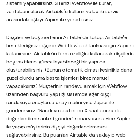
sistemi yapabilirsiniz. Sitenizi Webflow ile kurar,
veritabanı olarak Airtableʼu kullanır ve bu iki servis
arasındaki ilişkiyi Zapier ike yönetirsiniz.
Dişçileri ve boş saatlerini Airtableʼda tutup, Airtableʼe
her eklediğiniz dişçinin Webflowʼa aktarılması için Zapierʼi
kullanırsınız. Airtableʼın form özelliğini kullanarak dişçilerin
boş vakitlerini güncelleyebileceği bir yapı da
oluşturabilirsiniz. (Bunun otomatik olması kesinlikle daha
güzel olurdu ama başta işlemleri biraz manuel
yapacaksınız) Müşterinin randevu almak için Webflow
üzerinden başvuru yaptığı sistemde eğer dişçi
randevuyu onaylarsa onay mailini yine Zapier ile
gönderirsiniz. “Randevu saatinden X saat sonra da
değerlendirme anketi gönder” senaryosunu yine Zapier
ile yapıp müşterinin dişçiyi değerlendirmesini
sağlayabilirsiniz. Bu puanları Airtable da saklayıp web