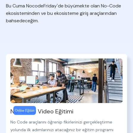
Bu Cuma NocodeFridayʼde büyümekte olan No-Code
ekosisteminden ve bu ekosisteme giriş araçlarından
bahsedeceğim.
No-Code Video Eğitimi
Online Eğitim
No Code araçlarını öğrenip fikirlerinizi gerçekleştirme
yolunda ilk adımlarınızı atacağınız bir eğitim programı