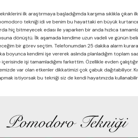
niklerini ilk araştırmaya başladığımda karşıma sıklıkla çıkan il
 pomodoro tekniği idi ve benim bu hayattaki en büyük kurtarıcı
rda hiç bitmeyecek edası ile yaparken bir anda hızlıca tamaml
suna dönüştü. İlk aşamada kendime uzun vadeli ve günün belir
leceğim bir görev seçtim. Telefonumdan 25 dakika alarm kurar
ika boyunca kendimi işe vererek aslında planladığım toplam sa
 içerisinde işi tamamladığımı farkettim. Özellikle evden çalıştığ
izde var olan etkenler dikkatimizi çok çabuk dağıtabiliyor. K
 yapmak istiyorsak bu tekniği siz de kendi hayatınızda kullanabilir