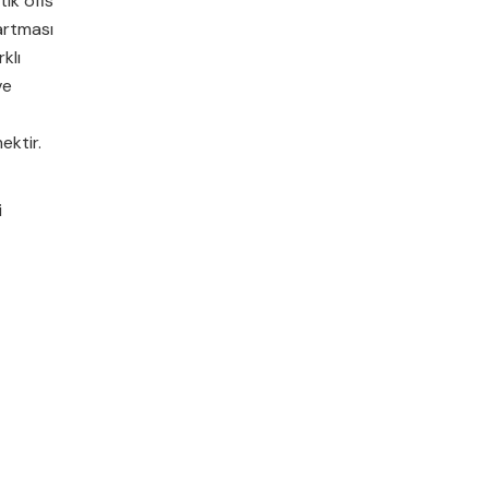
ık ofis
artması
klı
ve
ektir.
i