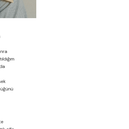
ç
onra
tıldığım
nda
sek
ştüğünü
te