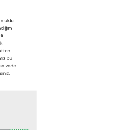
k
m oldu.
adığım
li
ak
atten
ımız bu
ısa vade
siniz.