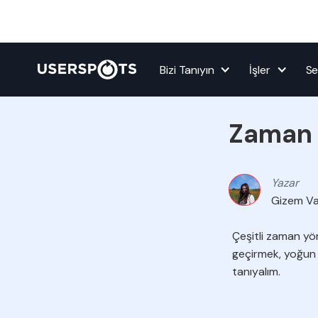
Bizi Tanıyın
İşler
Se
Ekipten
Zaman Y
Yazar
Gizem V
Çeşitli zaman yö
geçirmek, yoğun 
tanıyalım.