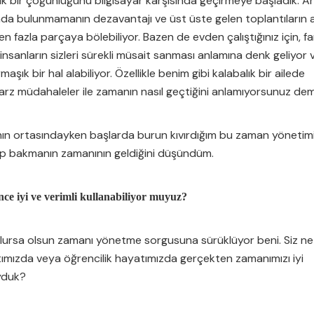
 bir çoğunluğunu bilgisayar karşısında geçirmeye başladık. Art
ada bulunmamanın dezavantajı ve üst üste gelen toplantıların 
en fazla parçaya bölebiliyor. Bazen de evden çalıştığınız için, far
nsanların sizleri sürekli müsait sanması anlamına denk geliyor 
aşık bir hal alabiliyor. Özellikle benim gibi kalabalık bir ailede
arz müdahaleler ile zamanın nasıl geçtiğini anlamıyorsunuz dem
n ortasındayken başlarda burun kıvırdığım bu zaman yönetim
üp bakmanın zamanının geldiğini düşündüm.
ce iyi ve verimli kullanabiliyor muyuz?
olursa olsun zamanı yönetme sorgusuna sürüklüyor beni. Siz ne
tımızda veya öğrencilik hayatımızda gerçekten zamanımızı iyi
yduk?