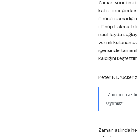
Zaman yönetimi te
katabileceğini kes
önünü alamadığım
dönüp bakma ihti
nasıl fayda sağl
verimli kullanama
içerisinde tamam
kaldığını keşfetti
Peter F. Drucker 
“Zaman en az bu
sayılmaz”.
Zaman aslında herk