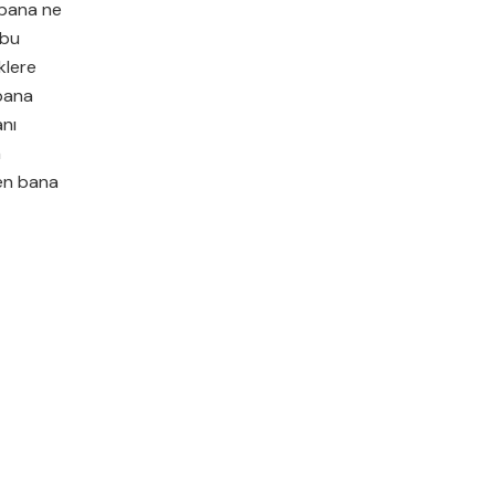
 bana ne
 bu
klere
bana
nı
n
en bana