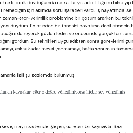
kniklerini ilk duyduğumda ne kadar yararlı olduğunu bilmeyip
tiremediğim için aklımda soru işaretleri vardı. İş hayatımda ise
 zaman-efor-verimlilik problemine bir çözüm ararken bu tekni
yacı duydum. En azından bir tanesini hayatıma dahil etmenin 
ayacağını deneyerek gözlemledim ve öncesinde gerçekten zama
dığımı gördüm. Bu teknikleri uyguladıktan sonra görevlerimi gü
lamayı, eskisi kadar mesai yapmamayı, hafta sonumun tamam
m.
zamanla ilgili şu gözlemde bulunmuş:
lunan kaynaktır, eğer o doğru yönetilmiyorsa hiçbir şey yönetilmiş
es için aynı sistemde işleyen, ücretsiz bir kaynaktır. Bazı