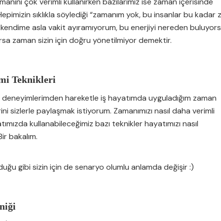
anını çok verimli kullanırken bazılarımız ise zaman içerisinde
epimizin sıklıkla söylediği “zamanım yok, bu insanlar bu kadar
kendime asla vakit ayıramıyorum, bu enerjiyi nereden buluyor
varsa zaman sizin için doğru yönetilmiyor demektir.
i Teknikleri
 deneyimlerimden hareketle iş hayatımda uyguladığım zaman
ini sizlerle paylaşmak istiyorum. Zamanımızı nasıl daha verimli
yatımızda kullanabileceğimiz bazı teknikler hayatımızı nasıl
ir bakalım.
ğu gibi sizin için de senaryo olumlu anlamda değişir :)
niği