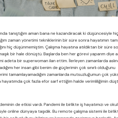
ımda tanıştığım aman bana ne kazandıracak ki düşüncesiyle hi
ğım zaman yönetimi tekniklerinin bir süre sonra hayatımın tam
ını hiç düşünmemiştim. Çalışma hayatına atıldıktan bir süre s
rmaşık bir hale dönüştü. Başlarda ben her görevi yaparım diye a
mi adeta bir superwoman ilan ettim. İlerleyen zamanlarda aslı
ğımı her insan gibi benim de güçlerimin çok sınırlı olduğunu
vlerimi tamamlayamadığım zamanlarda mutsuzluğumun çok yük
 hayatımda çok fazla efor sarf ettiğim halde verimliliğimin dü
inin de etkisi vardı. Pandemi ile birlikte iş hayatımızı ve okul
yle online dünyaya taşıdık. Bu remote çalışma sistemi ile birlik