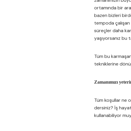
zamanımızın büyük
ortamında bir ar
bazen bizleri bird
tempoda çalışan i
süreçler daha karm
yaşıyorsanız bu t
Tüm bu karmaşanı
tekniklerine dön
Zamanımızı yeterin
Tüm koşullar ne 
dersiniz? İş haya
kullanabiliyor mu