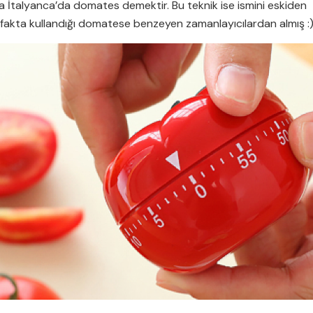
 İtalyanca’da domates demektir. Bu teknik ise ismini eskiden
fakta kullandığı domatese benzeyen zamanlayıcılardan almış :)