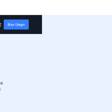
Bize Ulaşın
li
i