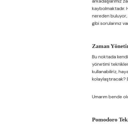
arkadaşlarımız zam
kaybolmaktadır. H
nereden buluyor, 
gibi sorularınız 
Zaman Yönetim
Bu noktada kendi
yönetimi teknikler
kullanabiliriz, ha
kolaylaştıracak? B
Umarım bende oldu
Pomodoro Tek