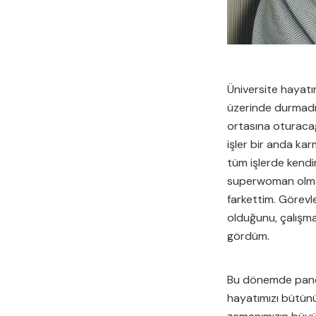
Üniversite hayat
üzerinde durmadı
ortasına oturacağ
işler bir anda ka
tüm işlerde kendi
superwoman olmadı
farkettim. Göre
olduğunu, çalışma
gördüm.
Bu dönemde pandem
hayatımızı bütünü