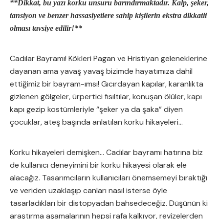
**Dikkat, bu yazı korku unsuru barındırmaktadır. Kalp, şeker,
tansiyon ve benzer hassasiyetlere sahip kişilerin ekstra dikkatli
olması tavsiye edilir!**
Cadılar Bayramı! Kökleri Pagan ve Hristiyan geleneklerine
dayanan ama yavaş yavaş bizimde hayatımıza dahil
ettiğimiz bir bayram-ımsı! Gıcırdayan kapılar, karanlıkta
gizlenen gölgeler, ürpertici fısıltılar, konuşan ölüler, kapı
kapı gezip kostümleriyle “şeker ya da şaka” diyen
çocuklar, ateş başında anlatılan korku hikayeleri…
Korku hikayeleri demişken… Cadılar bayramı hatırına biz
de kullanıcı deneyimini bir korku hikayesi olarak ele
alacağız. Tasarımcıların kullanıcıları önemsemeyi bıraktığı
ve veriden uzaklaşıp canları nasıl isterse öyle
tasarladıkları bir distopyadan bahsedeceğiz. Düşünün ki
araştırma aşamalarının hepsi rafa kalkıyor, revizelerden