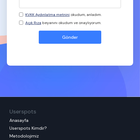
KVKK Aydınlatma metnini
okudum, anladım.
Açık Rıza
beyanını okudum ve onaylıyorum.
Userspots
Anasayfa
Userspots Kimdir?
Metodolojimiz