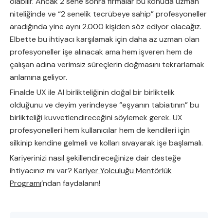
olabilir. Ancak 2 sene sonra firmalar bu konuda uzman
niteliğinde ve “2 senelik tecrübeye sahip” profesyoneller
aradığında yine aynı 2.000 kişiden söz ediyor olacağız.
Elbette bu ihtiyacı karşılamak için daha az uzman olan
profesyoneller işe alınacak ama hem işveren hem de
çalışan adına verimsiz süreçlerin doğmasını tekrarlamak
anlamına geliyor.
Finalde UX ile AI birlikteliğinin doğal bir birliktelik
olduğunu ve deyim yerindeyse “eşyanın tabiatının” bu
birlikteliği kuvvetlendireceğini söylemek gerek. UX
profesyonelleri hem kullanıcılar hem de kendileri için
silkinip kendine gelmeli ve kolları sıvayarak işe başlamalı.
Kariyerinizi nasıl şekillendireceğinize dair desteğe
ihtiyacınız mı var?
Kariyer Yolculuğu Mentörlük
Programı
’ndan faydalanın!