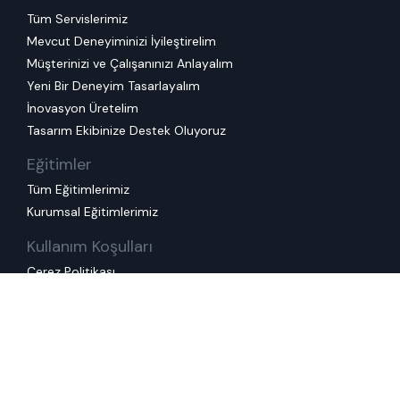
Tüm Servislerimiz
Mevcut Deneyiminizi İyileştirelim
Müşterinizi ve Çalışanınızı Anlayalım
Yeni Bir Deneyim Tasarlayalım
İnovasyon Üretelim
Tasarım Ekibinize Destek Oluyoruz
Eğitimler
Tüm Eğitimlerimiz
Kurumsal Eğitimlerimiz
Kullanım Koşulları
Çerez Politikası
Kişisel Veri Saklama ve
İmha Politikası
KVKK Başvuru Formu
Gizlilik Politikası
Kişisel Veri İşleme ve Koruma Politikası