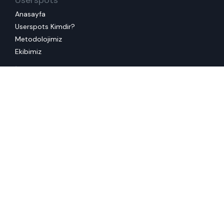
Anasayfa
Userspots Kimdir?
Metodolojimiz
Ekibimiz
İşler
Neler Yaptık?
Referanslarımız
Servisler
Tüm Servislerimiz
Mevcut Deneyiminizi İyileştirelim
Müşterinizi ve Çalışanınızı Anlayalım
Yeni Bir Deneyim Tasarlayalım
İnovasyon Üretelim
Tasarım Ekibinize Destek Oluyoruz
Eğitimler