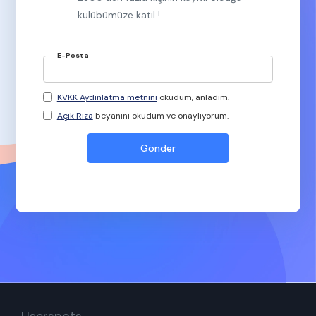
kulübümüze katıl !
E-Posta
KVKK Aydınlatma metnini
okudum, anladım.
Açık Rıza
beyanını okudum ve onaylıyorum.
Userspots