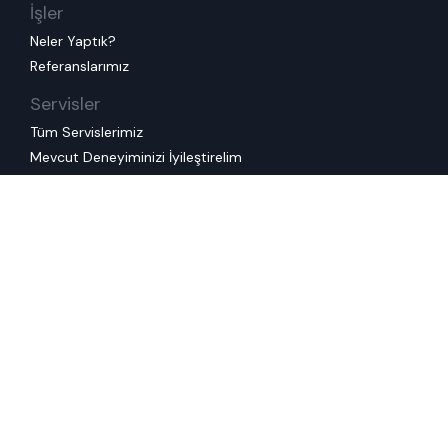
İşler
Neler Yaptık?
Referanslarımız
Servisler
Tüm Servislerimiz
Mevcut Deneyiminizi İyileştirelim
Müşterinizi ve Çalışanınızı Anlayalım
Yeni Bir Deneyim Tasarlayalım
İnovasyon Üretelim
Tasarım Ekibinize Destek Oluyoruz
Eğitimler
Tüm Eğitimlerimiz
Kurumsal Eğitimlerimiz
Kullanım Koşulları
Çerez Politikası
Kişisel Veri Saklama ve