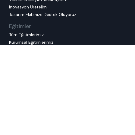
İnovasyon Üretelim
Tasarım Ekibinize Destek Oluyoruz
Eğitimler
Tüm Eğitimlerimiz
Kurumsal Eğitimlerimiz
Kullanım Koşulları
Çerez Politikası
Kişisel Veri Saklama ve
İmha Politikası
KVKK Başvuru Formu
Gizlilik Politikası
Kişisel Veri İşleme ve Koruma Politikası
Kariyer
Kariyer Olanakları
Öğrenci
Yeni Mezun