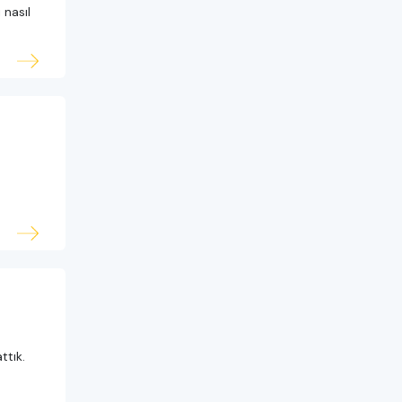
 nasıl
ttık.