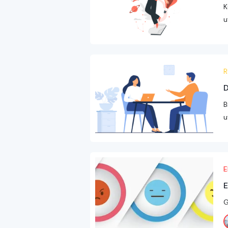
K
u
R
D
B
u
E
E
G