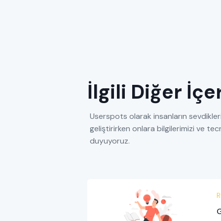
İlgili Diğer İç
Userspots olarak insanların sevdikleri
geliştirirken onlara bilgilerimizi ve 
duyuyoruz.
R
G