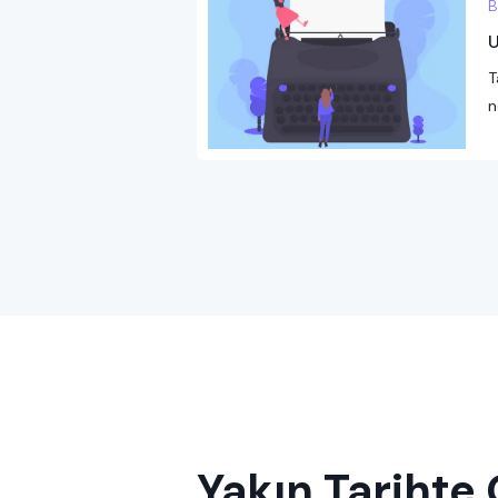
B
U
T
n
Yakın Tarihte