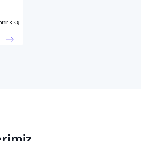
ının çıkış
erimiz