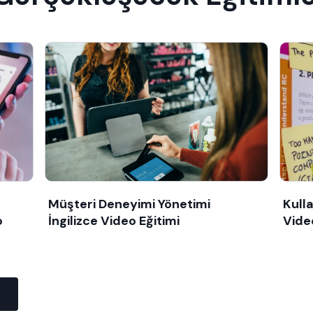
Müşteri Deneyimi Yönetimi
Kulla
o
İngilizce Video Eğitimi
Vide