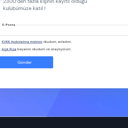
2300’den fazla kişinin kayıtlı olduğu
kulübümüze katıl !
E-Posta
KVKK Aydınlatma metnini
okudum, anladım.
Açık Rıza
beyanını okudum ve onaylıyorum.