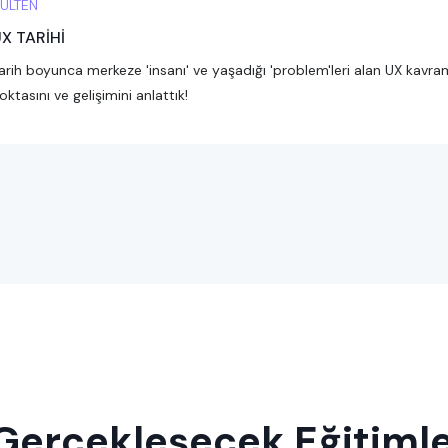
ÜLTEN
X TARİHİ
arih boyunca merkeze 'insanı' ve yaşadığı 'problem'leri alan UX kavram
oktasını ve gelişimini anlattık!
 Gerçekleşecek Eğitiml