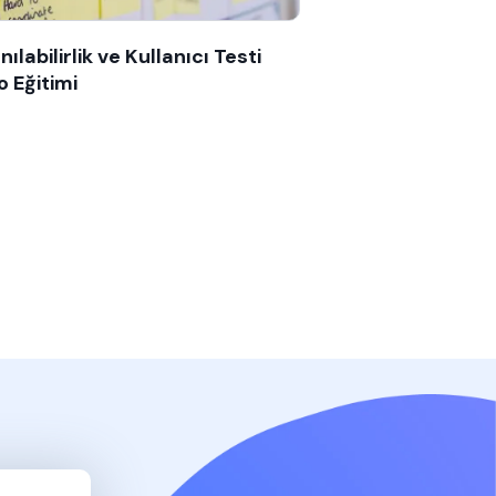
nılabilirlik ve Kullanıcı Testi
o Eğitimi