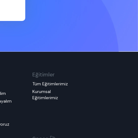
Eğitimler
Tüm Eğitimlerimiz
Kurumsal
elim
Eğitimlerimiz
layalım
m
yoruz