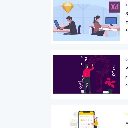
B
Ş
T
e
B
P
E
s
R
A