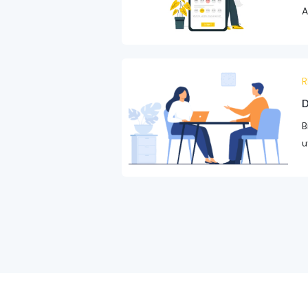
A
R
D
B
u