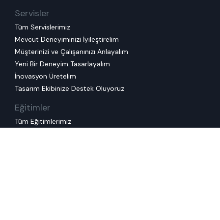
Servisler
Tüm Servislerimiz
Mevcut Deneyiminizi İyileştirelim
Müşterinizi ve Çalışanınızı Anlayalım
Yeni Bir Deneyim Tasarlayalım
İnovasyon Üretelim
Tasarım Ekibinize Destek Oluyoruz
Eğitimler
Tüm Eğitimlerimiz
Kurumsal Eğitimlerimiz
Kullanım Koşulları
Çerez Politikası
Kişisel Veri Saklama ve
İmha Politikası
KVKK Başvuru Formu
Gizlilik Politikası