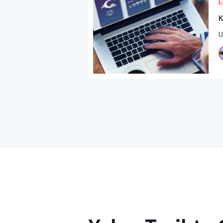
E
K
U