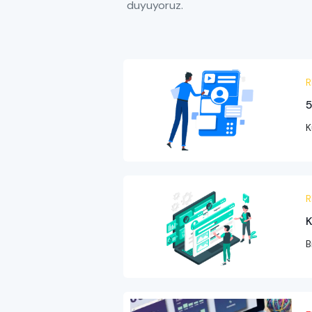
duyuyoruz.
R
5
K
R
K
B