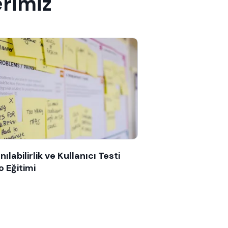
erimiz
nılabilirlik ve Kullanıcı Testi
o Eğitimi