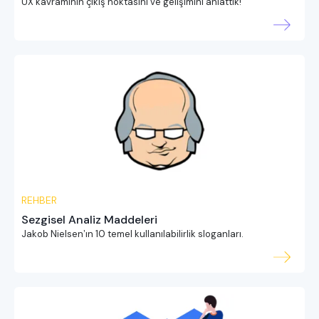
UX kavramının çıkış noktasını ve gelişimini anlattık!
REHBER
Sezgisel Analiz Maddeleri
Jakob Nielsenʼın 10 temel kullanılabilirlik sloganları.