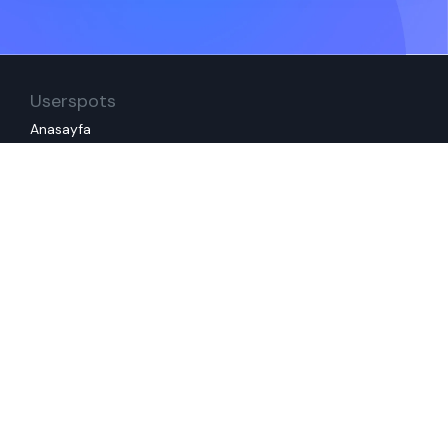
Userspots
Anasayfa
Userspots Kimdir?
Metodolojimiz
Ekibimiz
İşler
Neler Yaptık?
Referanslarımız
Servisler
Tüm Servislerimiz
Mevcut Deneyiminizi İyileştirelim
Müşterinizi ve Çalışanınızı Anlayalım
Yeni Bir Deneyim Tasarlayalım