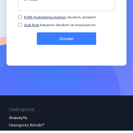
KVKK Aydınlatma metnini
okudum, anladım.
Açık Rıza
beyanını okudum ve onaylıyorum.
Userspots
Anasayfa
Userspots Kimdir?
Metodolojimiz