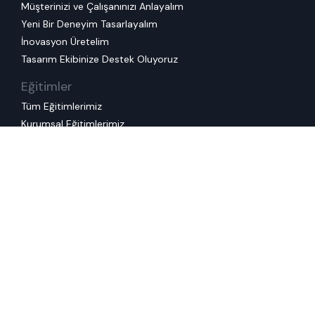
Müşterinizi ve Çalışanınızı Anlayalım
Yeni Bir Deneyim Tasarlayalım
İnovasyon Üretelim
Tasarım Ekibinize Destek Oluyoruz
Eğitimler
Tüm Eğitimlerimiz
Kurumsal Eğitimlerimiz
Kullanım Koşulları
Çerez Politikası
Kişisel Veri Saklama ve
İmha Politikası
KVKK Başvuru Formu
Gizlilik Politikası
Kişisel Veri İşleme ve Koruma Politikası
Kariyer
Kariyer Olanakları