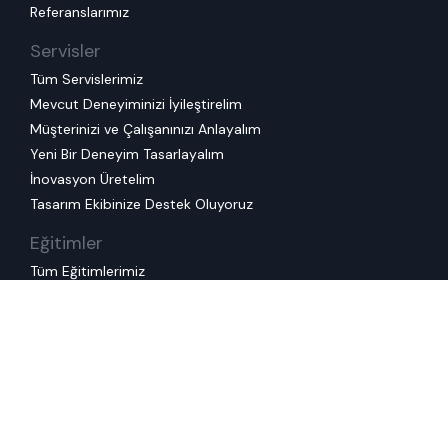
Referanslarımız
Servisler
Tüm Servislerimiz
Mevcut Deneyiminizi İyileştirelim
Müşterinizi ve Çalışanınızı Anlayalım
Yeni Bir Deneyim Tasarlayalım
İnovasyon Üretelim
Tasarım Ekibinize Destek Oluyoruz
Eğitimler
Tüm Eğitimlerimiz
Kurumsal Eğitimlerimiz
Kullanım Koşulları
Çerez Politikası
Kişisel Veri Saklama ve
İmha Politikası
KVKK Başvuru Formu