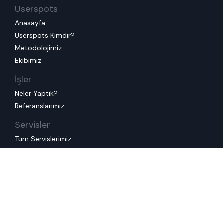
Userspots
Anasayfa
Userspots Kimdir?
Metodolojimiz
Ekibimiz
İşler
Neler Yaptık?
Referanslarımız
Servisler
Tüm Servislerimiz
Mevcut Deneyiminizi İyileştirelim
Müşterinizi ve Çalışanınızı Anlayalım
Yeni Bir Deneyim Tasarlayalım
İnovasyon Üretelim
Tasarım Ekibinize Destek Oluyoruz
Eğitimler