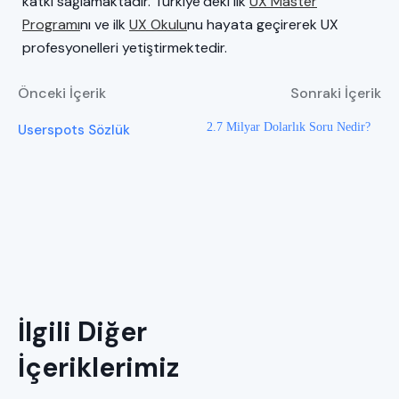
katkı sağlamaktadır. Türkiye’deki ilk
UX Master
Programı
nı ve ilk
UX Okulu
nu hayata geçirerek UX
profesyonelleri yetiştirmektedir.
Önceki İçerik
Sonraki İçerik
2.7 Milyar Dolarlık Soru Nedir?
Userspots Sözlük
İlgili Diğer
İçeriklerimiz