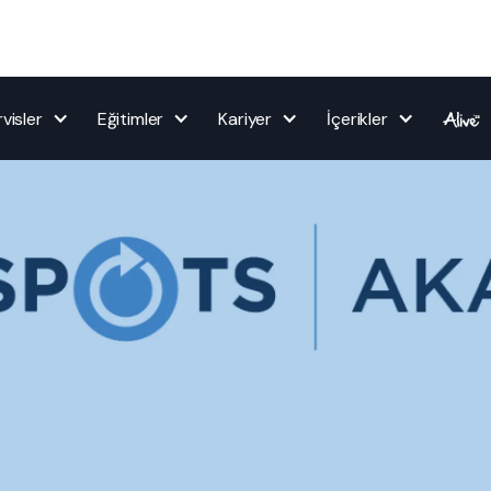
visler
Eğitimler
Kariyer
İçerikler