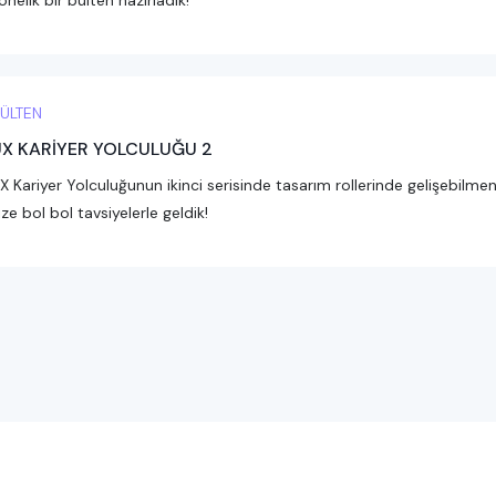
önelik bir bülten hazırladık!
ÜLTEN
X KARİYER YOLCULUĞU 2
X Kariyer Yolculuğunun ikinci serisinde tasarım rollerinde gelişebilmen
ize bol bol tavsiyelerle geldik!