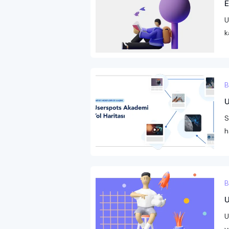
E
U
k
B
U
S
h
B
U
U