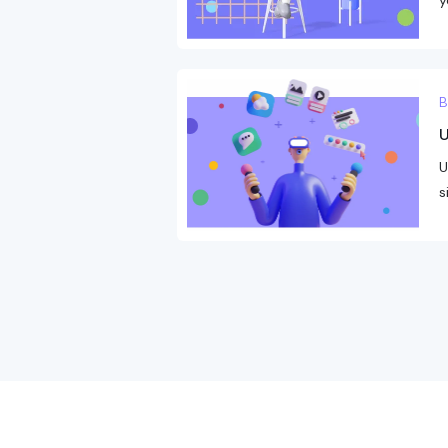
y
B
U
U
s