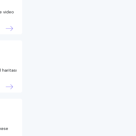
e video
 haritası
kese