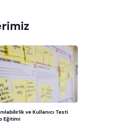
erimiz
nılabilirlik ve Kullanıcı Testi
o Eğitimi